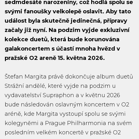
sedmdesáté narozeniny, což hodlá spolu se
svými fanoušky velkolepě oslavit. Aby tato
událost byla skutečně jedinečná, přípravy
začaly již nyní. Na podzim vyjde exkluzivní
kolekce duetů, která bude korunována
galakoncertem s účastí mnoha hvězd v
pražské O2 areně 15. května 2026.
Štefan Margita právě dokončuje album duetů
Strážní andělé, které vyjde na podzim u
vydavatelství Supraphon a v květnu 2026
bude následován oslavným koncertem v O2
aréně, kde Margita vystoupí spolu se svými
kolegyněmi a Prague Philharmonia na svém
posledním velkém koncertě v pražské O2