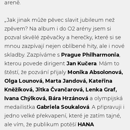
areně.
„Jak jinak může pěvec slavit jubileum než
zpěvem? Na album i do O2 arény jsem si
pozval skvělé zpěvačky a herečky, které si se
mnou zazpívají nejen oblíbené hity, ale i nové
skladby. Zazpíváme s
Prague Philharmonia
,
kterou povede dirigent
Jan Kučera
. Mám to
štěstí, že pozvání přijaly
Monika Absolonová,
Olga Lounová, Marta Jandová, Kateřina
Kněžíková, Jitka Čvančarová, Lenka Graf,
Ivana Chýlková, Bára Hrzánová
a olympijská
medailistka
Gabriela Soukalová
. A připravuji i
jedno velké překvapení, které je zatím tajné,
ale vím, že publikum potěší
HANA