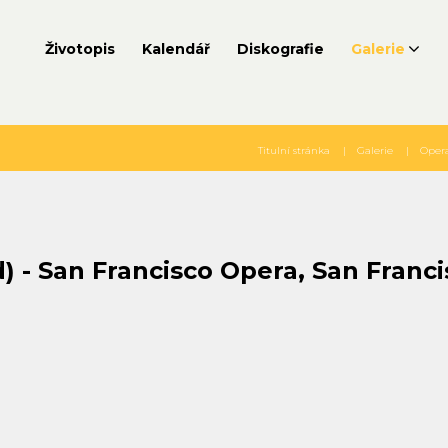
Životopis
Kalendář
Diskografie
Galerie
Titulní stránka
Galerie
Oper
d)
-
San
Francisco
Opera,
San
Franci