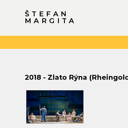
ŠTEFAN
MARGITA
2018
-
Zlato
Rýna
(Rheingol