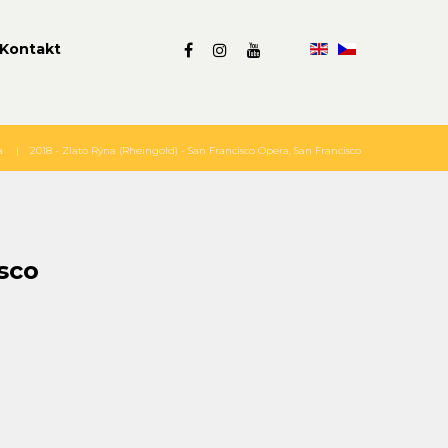
Kontakt
a
2018 - Zlato Rýna (Rheingold) - San Francisco Opera, San Francisco
sco