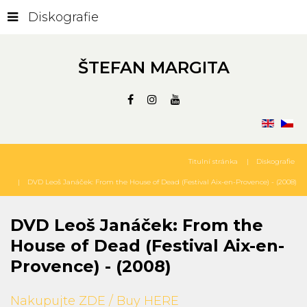
Diskografie
ŠTEFAN MARGITA
Titulní stránka
Diskografie
DVD Leoš Janáček: From the House of Dead (Festival Aix-en-Provence) - (2008)
DVD
Leoš
Janáček:
From
the
House
of
Dead
(Festival
Aix-en-
Provence)
-
(2008)
Nakupujte ZDE / Buy HERE