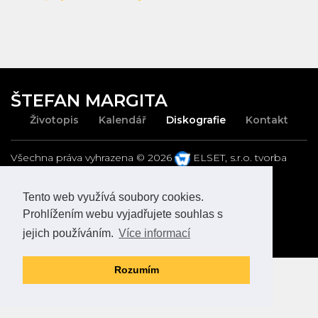
ŠTEFAN MARGITA
Životopis
Kalendář
Diskografie
Kontakt
Všechna práva vyhrazena
©
2026
ELSET, s.r.o.
tvorba
webových stránek
|
eshop rychle
|
mobilní aplikace
Tento web využívá soubory cookies.
Prohlížením webu vyjadřujete souhlas s
jejich používáním.
Více informací
Back to desktop version
Rozumím